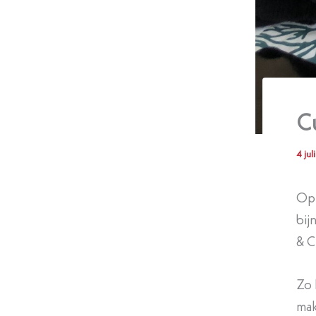
Cu
4 jul
Op 
bij
& C
Zo
mak