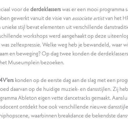
ciaal voor de
derdeklassers
was er een mooi programma sa
ben gewerkt vanuit de visie van
associate artist
van het H
n unieke stijl bevat elementen uit verschillende danstradi
schillende workshops werd aangehaakt op deze uiteenlo
 was zelfexpressie. Welke weg heb je bewandeld, waar wil 
haam en beweging? Op dag twee konden de derdeklassers na
het Museumplein bezoeken.
4V’ers
konden op de eerste dag aan de slag met een pro
loed daarvan op de huidige muziek- en dansstijlen. Zij h
gramma Ableton eigen vette dancetracks gemaakt. Aanslu
sdocent ontdekt hoe ook verschillende nieuwe dansstijl
hiphopscene, waarbinnen breakdance de bekendste dans