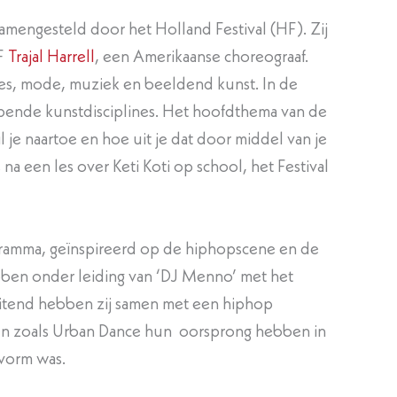
mengesteld door het Holland Festival (HF). Zij
F
Trajal Harrell
, een Amerikaanse choreograaf.
ties, mode, muziek en beeldend kunst. In de
pende kunstdisciplines. Het hoofdthema van de
je naartoe en hoe uit je dat door middel van je
 een les over Keti Koti op school, het Festival
gramma, geïnspireerd op de hiphopscene en de
ebben onder leiding van ‘DJ Menno’ met het
itend hebben zij samen met een hiphop
en zoals Urban Dance hun oorsprong hebben in
vorm was.