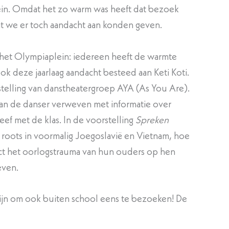
n. Omdat het zo warm was heeft dat bezoek
dat we er toch aandacht aan konden geven.
het Olympiaplein: iedereen heeft de warmte
ook deze jaarlaag aandacht besteed aan Keti Koti.
telling van danstheatergroep AYA (As You Are).
van de danser verweven met informatie over
eef met de klas. In de voorstelling
Spreken
 roots in voormalig Joegoslavië en Vietnam, hoe
act het oorlogstrauma van hun ouders op hen
even.
zijn om ook buiten school eens te bezoeken! De