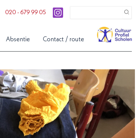
Zoeken
020 - 679 99 05
naar:
Absentie
Contact / route