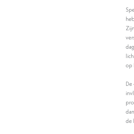
Spe
heb
Zij
ver
dag
lic
op 
De
inv
pro
dan
de 