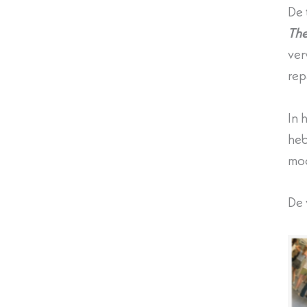
De 
The
ver
rep
In 
heb
moo
De 