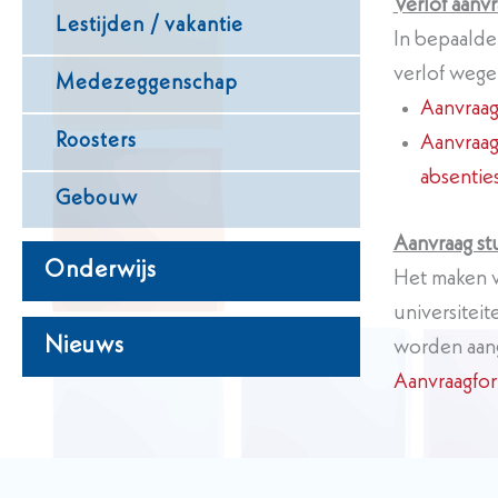
Verlof aanv
Lestijden / vakantie
In bepaalde 
verlof wege
Medezeggenschap
Aanvraag
Roosters
Aanvraag
absentie
Gebouw
Aanvraag st
Onderwijs
Het maken v
universitei
Nieuws
worden aange
Aanvraagfor