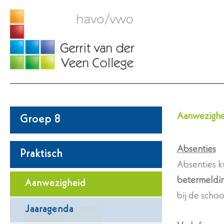
Ga
naar
de
inhoud
Aanwezighe
Groep 8
Absenties
Praktisch
Absenties k
betermeldi
Aanwezigheid
bij de schoo
Jaaragenda