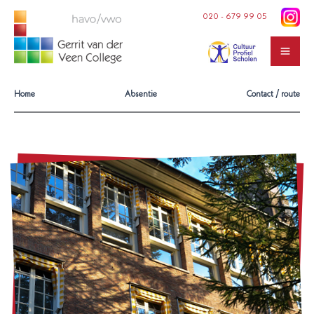
Ga
020 - 679 99 05
naar
de
inhoud
Home
Absentie
Contact / route