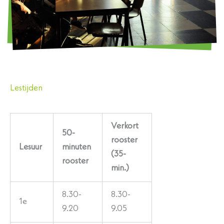
Lestijden
Verkort
50-
rooster
Lesuur
minuten
(35-
rooster
min.)
8.30-
8.30-
1e
9.20
9.05