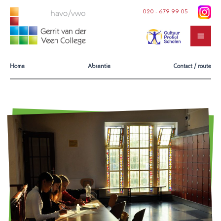
Ga
020 - 679 99 05
naar
de
inhoud
Home
Absentie
Contact / route